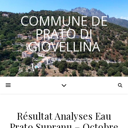
COMMUNE DE
PRATO DI
GIOVELLINA
Cumuna di U Pratu Di Ghjuvellina
Résultat Analyses Eau
Prato Supranu – Octobre