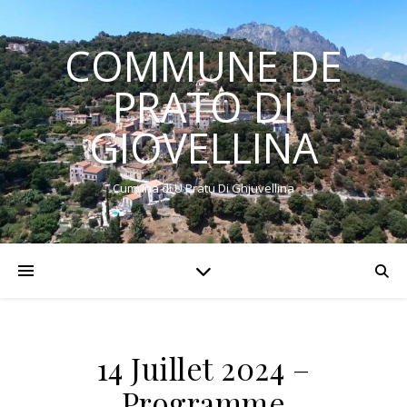
COMMUNE DE
PRATO DI
GIOVELLINA
Cumuna di U Pratu Di Ghjuvellina
14 Juillet 2024 –
Programme