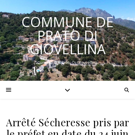
COMMUNE DE
PRATO DI
GIOVELLINA
Cumuna di U Pratu Di Ghjuvellina
Arrêté Sécheresse pris par
le préfet en date du 24 juin