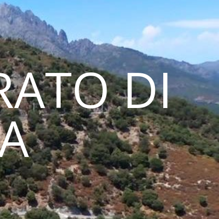
ATO DI
NA