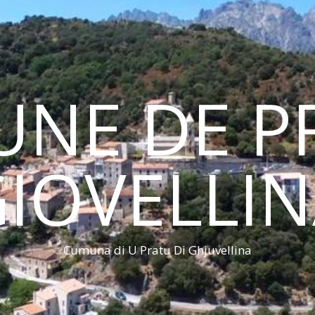
NE DE PR
IOVELLI
Cumuna di U Pratu Di Ghjuvellina