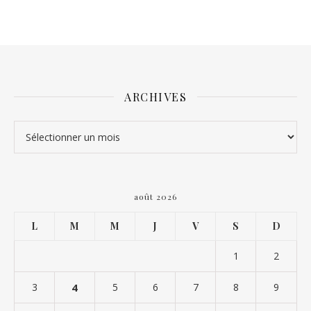
ARCHIVES
Archives
août 2026
L
M
M
J
V
S
D
1
2
3
4
5
6
7
8
9