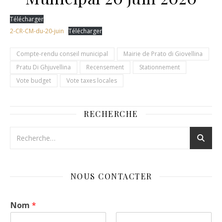
Télécharger
2-CR-CM-du-20-juin
Télécharger
Compte-rendu conseil municipal
Mairie de Prato di Giovellina
Pratu Di Ghjuvellina
Recensement
Stationnement
Vote budget
Vote taxes locales
RECHERCHE
NOUS CONTACTER
Nom
*