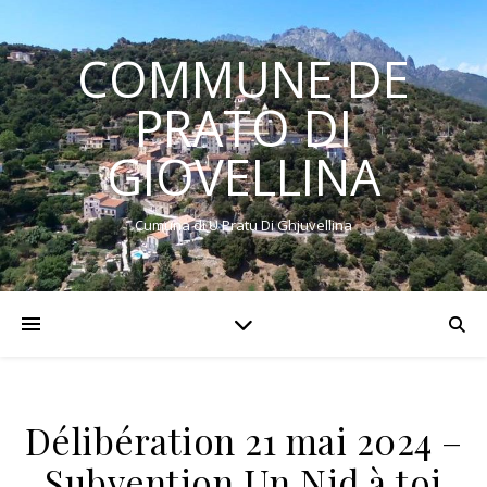
COMMUNE DE
PRATO DI
GIOVELLINA
Cumuna di U Pratu Di Ghjuvellina
Délibération 21 mai 2024 –
Subvention Un Nid à toi