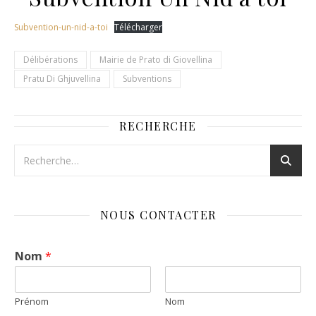
Subvention-un-nid-a-toi
Télécharger
Délibérations
Mairie de Prato di Giovellina
Pratu Di Ghjuvellina
Subventions
RECHERCHE
NOUS CONTACTER
Nom
*
Prénom
Nom