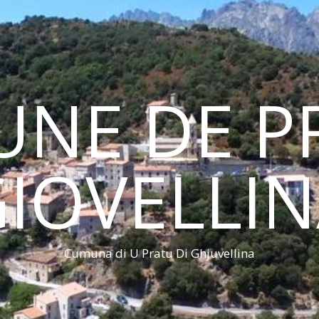
NE DE PR
IOVELLI
Cumuna di U Pratu Di Ghjuvellina