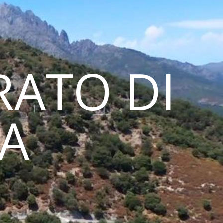
ATO DI
NA