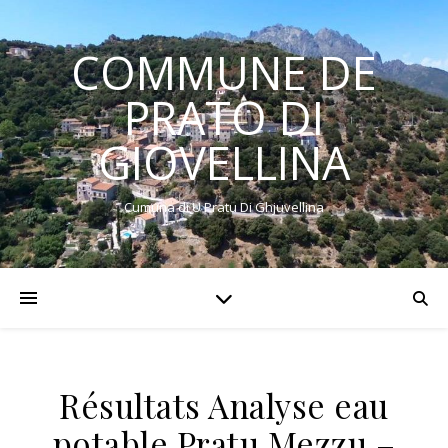
COMMUNE DE
PRATO DI
GIOVELLINA
Cumuna di U Pratu Di Ghjuvellina
Résultats Analyse eau
potable Pratu Mezzu –