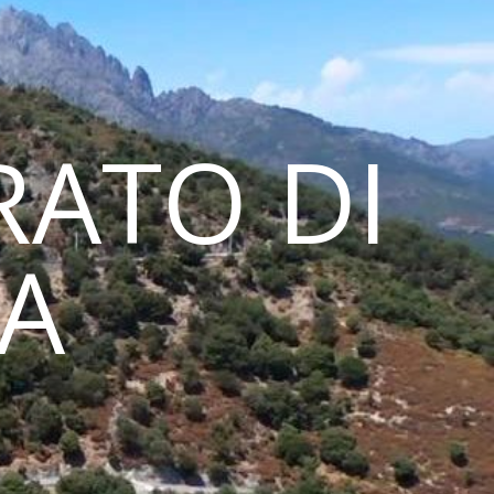
ATO DI
NA