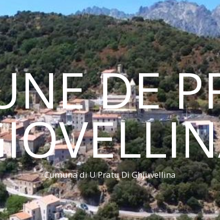
NE DE PR
IOVELLI
Cumuna di U Pratu Di Ghjuvellina