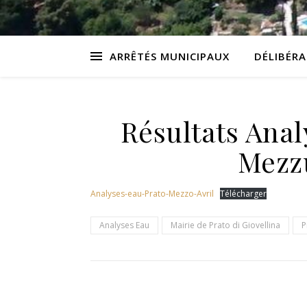
ARRÊTÉS MUNICIPAUX
DÉLIBÉR
Résultats Anal
Mezzu
Analyses-eau-Prato-Mezzo-Avril
Télécharger
Analyses Eau
Mairie de Prato di Giovellina
P