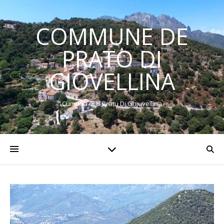
COMMUNE DE
PRATO DI
GIOVELLINA
Cumuna di U Pratu Di Ghjuvellina