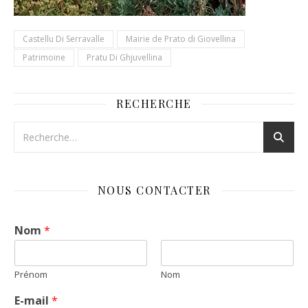
Castellu Di Serravalle
Mairie de Prato di Giovellina
Patrimoine
Pratu Di Ghjuvellina
RECHERCHE
NOUS CONTACTER
Nom
*
Prénom
Nom
E-mail
*