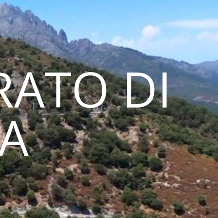
ATO DI
NA