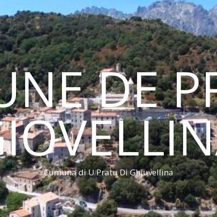
NE DE PR
IOVELLI
Cumuna di U Pratu Di Ghjuvellina