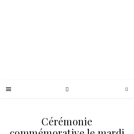
COMMUNE DE
PRATO DI
GIOVELLINA
Cumuna di U Pratu Di Ghjuvellina
Cérémonie
commémorative le mardi