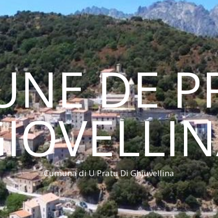
NE DE PR
IOVELLI
Cumuna di U Pratu Di Ghjuvellina