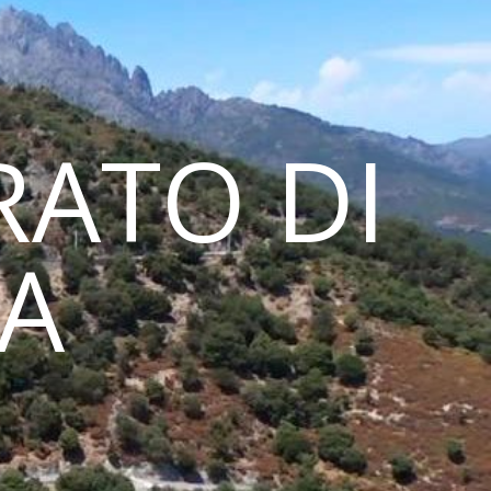
ATO DI
NA